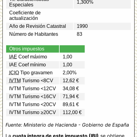
1,300%
Especiales
Coeficiente de
actualización
Año de Revisión Catastral
1990
Número de Habitantes
83
Otros impuestos
IAE
Coef máximo
1,00
IAE Coef mínimo
1,00
ICIO
Tipo gravamen
2,00%
IVTM
Turismo <8CV
12,62 €
IVTM Turismo <12CV
34,08 €
IVTM Turismo <16CV
71,94 €
IVTM Turismo <20CV
89,61 €
IVTM Turismo ≥20CV
112,00 €
Fuente: Ministerio de Hacienda - Gobierno de España
La
cuota íntegra de este impuesto (IBI)
se obtiene