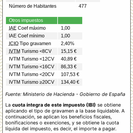
Número de Habitantes
477
Otros impuestos
IAE
Coef máximo
1,00
IAE Coef mínimo
1,00
ICIO
Tipo gravamen
2,40%
IVTM
Turismo <8CV
15,15 €
IVTM Turismo <12CV
40,89 €
IVTM Turismo <16CV
86,33 €
IVTM Turismo <20CV
107,53 €
IVTM Turismo ≥20CV
134,40 €
Fuente: Ministerio de Hacienda - Gobierno de España
La
cuota íntegra de este impuesto (IBI)
se obtiene
aplicando el tipo de gravamen a la base liquidable. A
continuación, se aplican los beneficios fiscales,
bonificaciones o exenciones, y se obtiene la cuota
líquida del impuesto, es decir, el importe a pagar.