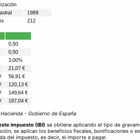
lización
astral
1989
es
212
0,50
0,50
3,00%
21,07 €
V
56,91 €
V
120,13 €
V
149,64 €
V
187,04 €
e Hacienda - Gobierno de España
este impuesto (IBI)
se obtiene aplicando el tipo de gravam
ación, se aplican los beneficios fiscales, bonificaciones o e
ida del impuesto, es decir, el importe a pagar.