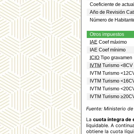
Coeficiente de actua
Año de Revisión Cat
Número de Habitant
Otros impuestos
IAE
Coef máximo
IAE Coef mínimo
ICIO
Tipo gravamen
IVTM
Turismo <8CV
IVTM Turismo <12C
IVTM Turismo <16C
IVTM Turismo <20C
IVTM Turismo ≥20C
Fuente: Ministerio d
La
cuota íntegra de 
liquidable. A continu
obtiene la cuota líqu