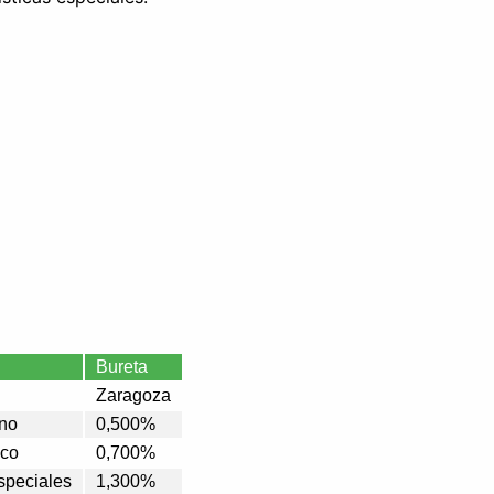
Bureta
Zaragoza
ano
0,500%
ico
0,700%
Especiales
1,300%