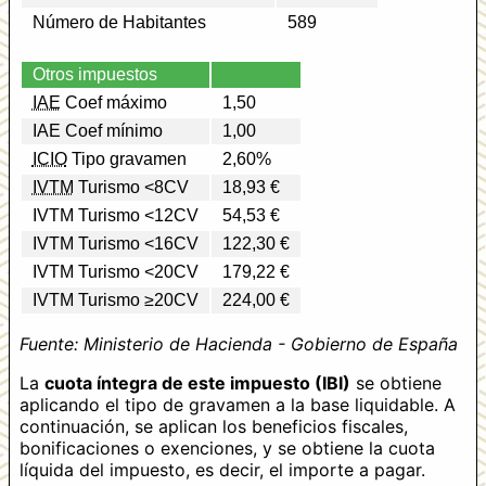
Número de Habitantes
589
Otros impuestos
IAE
Coef máximo
1,50
IAE Coef mínimo
1,00
ICIO
Tipo gravamen
2,60%
IVTM
Turismo <8CV
18,93 €
IVTM Turismo <12CV
54,53 €
IVTM Turismo <16CV
122,30 €
IVTM Turismo <20CV
179,22 €
IVTM Turismo ≥20CV
224,00 €
Fuente: Ministerio de Hacienda - Gobierno de España
La
cuota íntegra de este impuesto (IBI)
se obtiene
aplicando el tipo de gravamen a la base liquidable. A
continuación, se aplican los beneficios fiscales,
bonificaciones o exenciones, y se obtiene la cuota
líquida del impuesto, es decir, el importe a pagar.