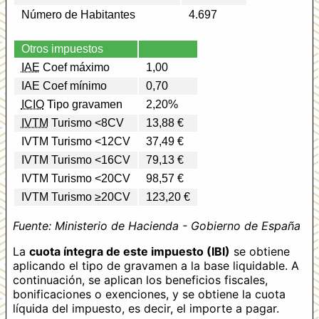
Número de Habitantes
4.697
Otros impuestos
IAE
Coef máximo
1,00
IAE Coef mínimo
0,70
ICIO
Tipo gravamen
2,20%
IVTM
Turismo <8CV
13,88 €
IVTM Turismo <12CV
37,49 €
IVTM Turismo <16CV
79,13 €
IVTM Turismo <20CV
98,57 €
IVTM Turismo ≥20CV
123,20 €
Fuente: Ministerio de Hacienda - Gobierno de España
La
cuota íntegra de este impuesto (IBI)
se obtiene
aplicando el tipo de gravamen a la base liquidable. A
continuación, se aplican los beneficios fiscales,
bonificaciones o exenciones, y se obtiene la cuota
líquida del impuesto, es decir, el importe a pagar.