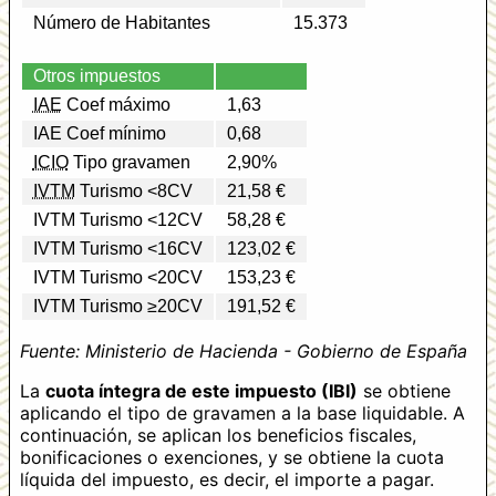
Número de Habitantes
15.373
Otros impuestos
IAE
Coef máximo
1,63
IAE Coef mínimo
0,68
ICIO
Tipo gravamen
2,90%
IVTM
Turismo <8CV
21,58 €
IVTM Turismo <12CV
58,28 €
IVTM Turismo <16CV
123,02 €
IVTM Turismo <20CV
153,23 €
IVTM Turismo ≥20CV
191,52 €
Fuente: Ministerio de Hacienda - Gobierno de España
La
cuota íntegra de este impuesto (IBI)
se obtiene
aplicando el tipo de gravamen a la base liquidable. A
continuación, se aplican los beneficios fiscales,
bonificaciones o exenciones, y se obtiene la cuota
líquida del impuesto, es decir, el importe a pagar.