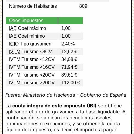
Número de Habitantes
809
Otros impuestos
IAE
Coef máximo
1,00
IAE Coef mínimo
1,00
ICIO
Tipo gravamen
2,40%
IVTM
Turismo <8CV
12,62 €
IVTM Turismo <12CV
34,08 €
IVTM Turismo <16CV
71,94 €
IVTM Turismo <20CV
89,61 €
IVTM Turismo ≥20CV
112,00 €
Fuente: Ministerio de Hacienda - Gobierno de España
La
cuota íntegra de este impuesto (IBI)
se obtiene
aplicando el tipo de gravamen a la base liquidable. A
continuación, se aplican los beneficios fiscales,
bonificaciones o exenciones, y se obtiene la cuota
líquida del impuesto, es decir, el importe a pagar.