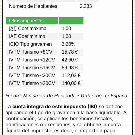
Número de Habitantes
2.233
Otros impuestos
IAE
Coef máximo
1,00
IAE Coef mínimo
1,00
ICIO
Tipo gravamen
3,20%
IVTM
Turismo <8CV
15,78 €
IVTM Turismo <12CV
42,60 €
IVTM Turismo <16CV
89,93 €
IVTM Turismo <20CV
112,02 €
IVTM Turismo ≥20CV
140,00 €
Fuente: Ministerio de Hacienda - Gobierno de España
La
cuota íntegra de este impuesto (IBI)
se obtiene
aplicando el tipo de gravamen a la base liquidable. A
continuación, se aplican los beneficios fiscales,
bonificaciones o exenciones, y se obtiene la cuota
líquida del impuesto, es decir, el importe a pagar.