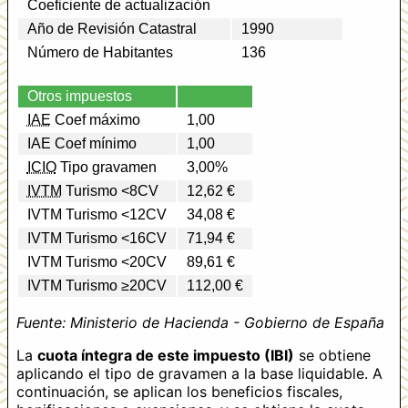
Coeficiente de actualización
Año de Revisión Catastral
1990
Número de Habitantes
136
Otros impuestos
IAE
Coef máximo
1,00
IAE Coef mínimo
1,00
ICIO
Tipo gravamen
3,00%
IVTM
Turismo <8CV
12,62 €
IVTM Turismo <12CV
34,08 €
IVTM Turismo <16CV
71,94 €
IVTM Turismo <20CV
89,61 €
IVTM Turismo ≥20CV
112,00 €
Fuente: Ministerio de Hacienda - Gobierno de España
La
cuota íntegra de este impuesto (IBI)
se obtiene
aplicando el tipo de gravamen a la base liquidable. A
continuación, se aplican los beneficios fiscales,