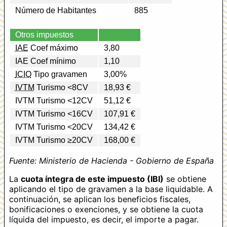
Número de Habitantes
885
Otros impuestos
IAE
Coef máximo
3,80
IAE Coef mínimo
1,10
ICIO
Tipo gravamen
3,00%
IVTM
Turismo <8CV
18,93 €
IVTM Turismo <12CV
51,12 €
IVTM Turismo <16CV
107,91 €
IVTM Turismo <20CV
134,42 €
IVTM Turismo ≥20CV
168,00 €
Fuente: Ministerio de Hacienda - Gobierno de España
La
cuota íntegra de este impuesto (IBI)
se obtiene
aplicando el tipo de gravamen a la base liquidable. A
continuación, se aplican los beneficios fiscales,
bonificaciones o exenciones, y se obtiene la cuota
líquida del impuesto, es decir, el importe a pagar.