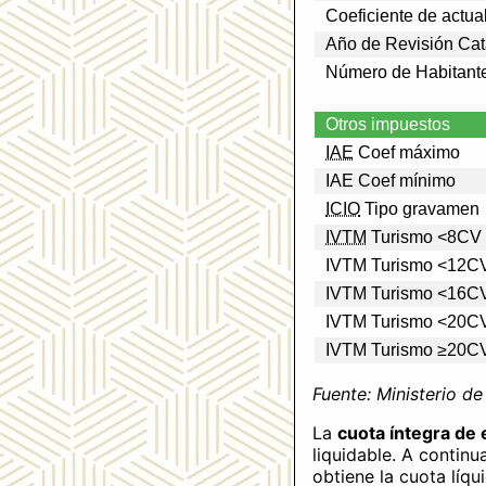
Coeficiente de actua
Año de Revisión Cat
Número de Habitant
Otros impuestos
IAE
Coef máximo
IAE Coef mínimo
ICIO
Tipo gravamen
IVTM
Turismo <8CV
IVTM Turismo <12C
IVTM Turismo <16C
IVTM Turismo <20C
IVTM Turismo ≥20C
Fuente: Ministerio d
La
cuota íntegra de 
liquidable. A continu
obtiene la cuota líqu