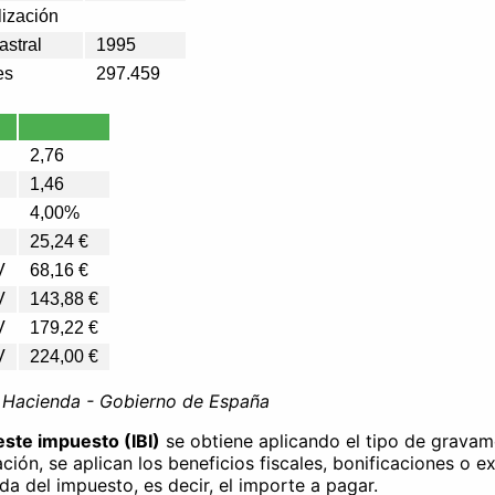
lización
astral
1995
es
297.459
2,76
1,46
4,00%
25,24 €
V
68,16 €
V
143,88 €
V
179,22 €
V
224,00 €
e Hacienda - Gobierno de España
este impuesto (IBI)
se obtiene aplicando el tipo de gravam
ación, se aplican los beneficios fiscales, bonificaciones o e
ida del impuesto, es decir, el importe a pagar.