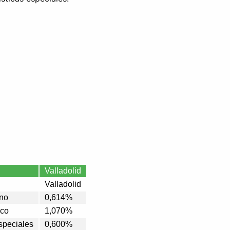
Valladolid
Valladolid
ano
0,614%
ico
1,070%
Especiales
0,600%