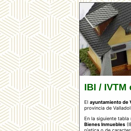
IBI / IVTM
El
ayuntamiento de V
provincia de Valladol
En la siguiente tabl
Bienes Inmuebles
(I
rústica o de caracter