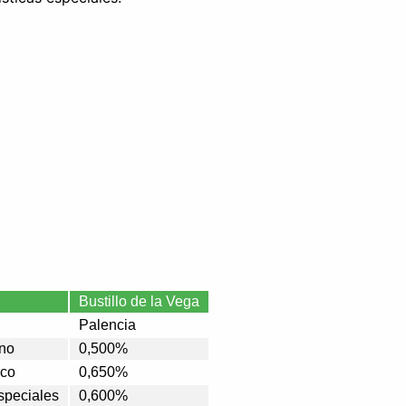
Bustillo de la Vega
Palencia
ano
0,500%
ico
0,650%
Especiales
0,600%