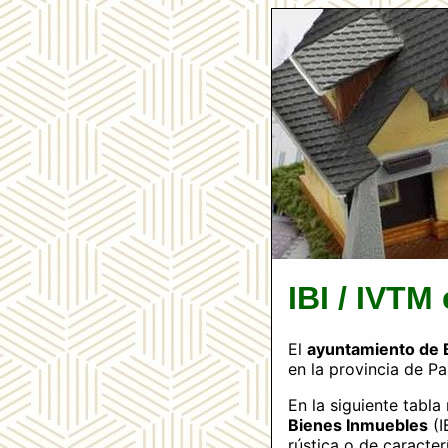
IBI / IVTM
El
ayuntamiento de B
en la provincia de Pa
En la siguiente tabl
Bienes Inmuebles
(I
rústica o de caracter