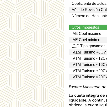
Coeficiente de actua
Año de Revisión Cat
Número de Habitant
Otros impuestos
IAE
Coef máximo
IAE Coef mínimo
ICIO
Tipo gravamen
IVTM
Turismo <8CV
IVTM Turismo <12C
IVTM Turismo <16C
IVTM Turismo <20C
IVTM Turismo ≥20C
Fuente: Ministerio d
La
cuota íntegra de 
liquidable. A continu
obtiene la cuota líqu