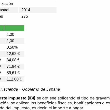
lización
astral
2014
es
275
1,00
1,00
0,50%
12,62 €
V
34,08 €
V
71,94 €
V
89,61 €
V
112,00 €
e Hacienda - Gobierno de España
este impuesto (IBI)
se obtiene aplicando el tipo de gravam
ación, se aplican los beneficios fiscales, bonificaciones o e
ida del impuesto, es decir, el importe a pagar.