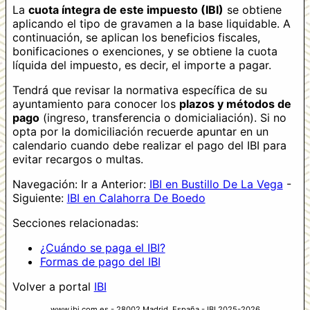
La
cuota íntegra de este impuesto (IBI)
se obtiene
aplicando el tipo de gravamen a la base liquidable. A
continuación, se aplican los beneficios fiscales,
bonificaciones o exenciones, y se obtiene la cuota
líquida del impuesto, es decir, el importe a pagar.
Tendrá que revisar la normativa específica de su
ayuntamiento para conocer los
plazos y métodos de
pago
(ingreso, transferencia o domicialiación). Si no
opta por la domiciliación recuerde apuntar en un
calendario cuando debe realizar el pago del IBI para
evitar recargos o multas.
Navegación: Ir a Anterior:
IBI en Bustillo De La Vega
-
Siguiente:
IBI en Calahorra De Boedo
Secciones relacionadas:
¿Cuándo se paga el IBI?
Formas de pago del IBI
Volver a portal
IBI
www.ibi.com.es - 28002 Madrid, España - IBI 2025-2026